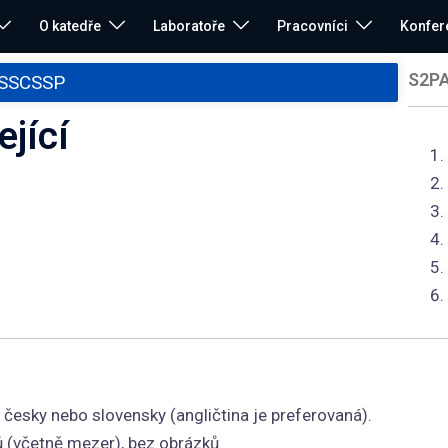
O katedře
Laboratoře
Pracovníci
Konfer
S2P
SSCSSP
jící
česky nebo slovensky (angličtina je preferovaná).
(včetně mezer), bez obrázků.